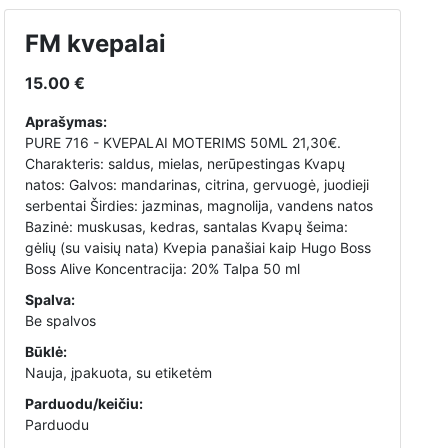
FM kvepalai
15.00 €
Aprašymas:
PURE 716 - KVEPALAI MOTERIMS 50ML 21,30€.
Charakteris: saldus, mielas, nerūpestingas Kvapų
natos: Galvos: mandarinas, citrina, gervuogė, juodieji
serbentai Širdies: jazminas, magnolija, vandens natos
Bazinė: muskusas, kedras, santalas Kvapų šeima:
gėlių (su vaisių nata) Kvepia panašiai kaip Hugo Boss
Boss Alive Koncentracija: 20% Talpa 50 ml
Spalva:
Be spalvos
Būklė:
Nauja, įpakuota, su etiketėm
Parduodu/keičiu:
Parduodu