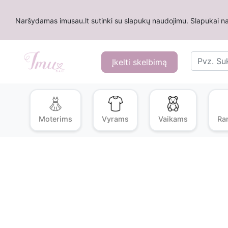
Naršydamas imusau.lt sutinki su slapukų naudojimu. Slapukai na
Įkelti skelbimą
Moterims
Vyrams
Vaikams
Ra