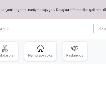
udojami pagerinti naršymo sąlygas. Daugiau informacijos gali rasti č
Ieško
nkdarbiai
Namu apyvoka
Paslaugos