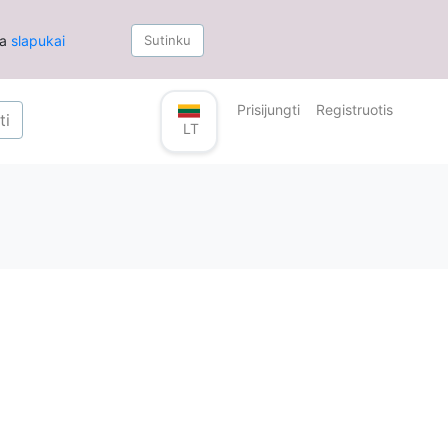
ia
slapukai
Sutinku
Prisijungti
Registruotis
ti
LT